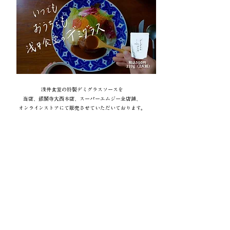
浅井食堂の特製デミグラスソースを
当店、銀閣寺大西本店、スーパーエムジー全店舗、
オンラインストアにて販売させていただいております。
店舗情報
11:00~14:00(L.O.) / 17:30~21:00(L.O.)
定休日 月・火曜、月1回日曜
〒606-0816 京都府京都市左京区下鴨松ノ木町43−1 富山コーポ1F
​市バス「下鴨神社前」より徒歩3分
☎︎075−706−5706